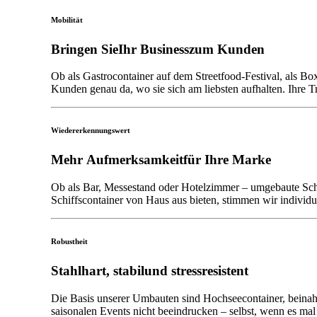
Mobilität
Bringen
Sie
Ihr
Business
zum
Kunden
Ob als Gastrocontainer auf dem Streetfood-Festival, als B
Kunden genau da, wo sie sich am liebsten aufhalten. Ihre 
Wiedererkennungswert
Mehr
Aufmerksamkeit
für
Ihre
Marke
Ob als Bar, Messestand oder Hotelzimmer – umgebaute Sch
Schiffscontainer von Haus aus bieten, stimmen wir individu
Robustheit
Stahlhart,
stabil
und
stressresistent
Die Basis unserer Umbauten sind Hochseecontainer, beinahe
saisonalen Events nicht beeindrucken – selbst, wenn es mal